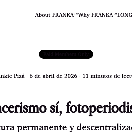
About FRANKA™️
Why FRANKA™️
LONG
Paid Members Only
ankie Pizá
∙ 6 de abril de 2026 ∙ 11 minutos de lect
ncerismo sí, fotoperiod
ura permanente y descentraliza