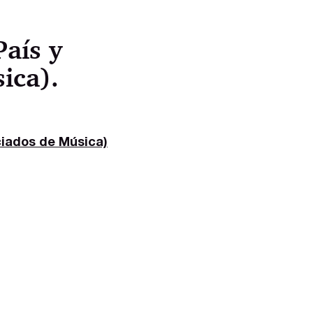
aís y
ica).
ciados de Música)