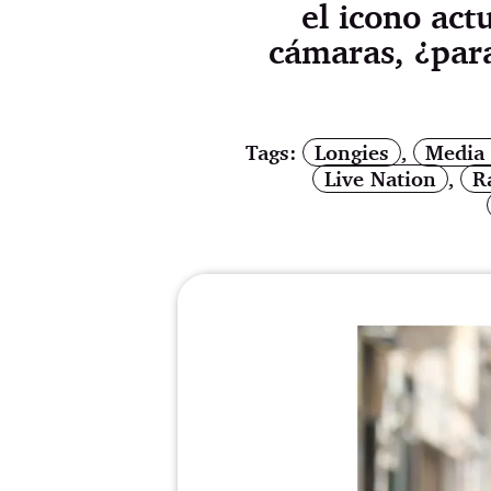
el icono act
cámaras, ¿para
Tags:
Longies
,
Media 
Live Nation
,
R