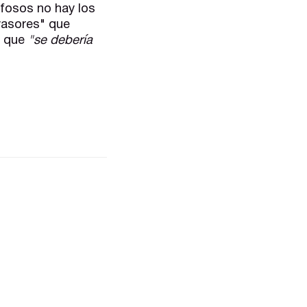
fosos no hay los
vasores" que
a que
"se debería