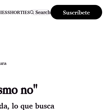
Suscríbete
Search
IES
SHORTIES
ura
ismo no"
da, lo que busca