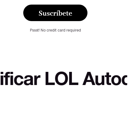
Suscríbete
Pssst! No credit card required
OL Autodefensa cu