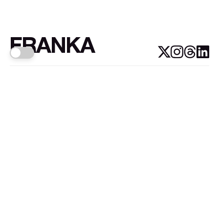
FRANKA
Links
Sign up
About FRANKA™️
Why FRANKA™️
Pizá i Fontanals