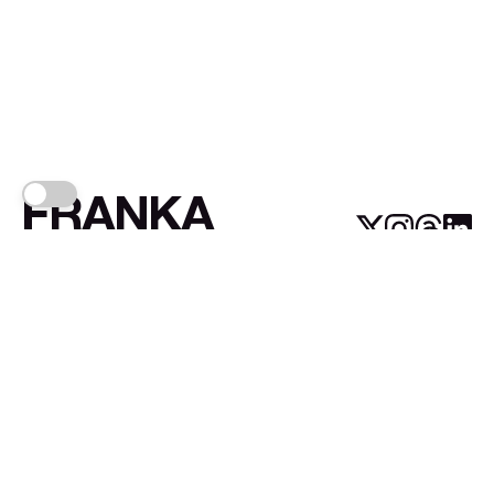
FRANKA
Links
Sign up
About FRANKA™️
Why FRANKA™️