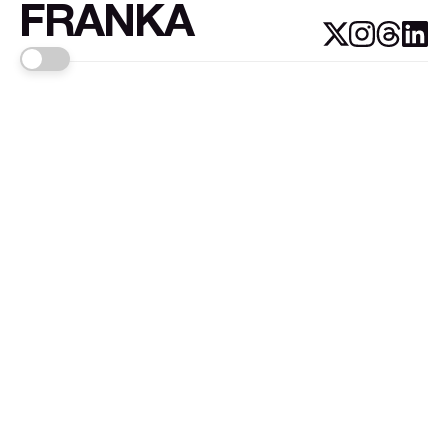
FRANKA
Links
Sign up
About FRANKA™️
Why FRANKA™️
Pizá i Fontanals
© 2026
FRANKA
.Customised by
LADRIDO ESTUDIO
.