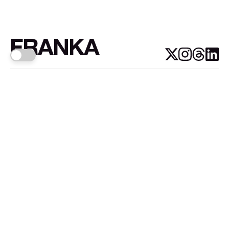
FRANKA
Links
Sign up
About FRANKA™️
Why FRANKA™️
Pizá i Fontanals