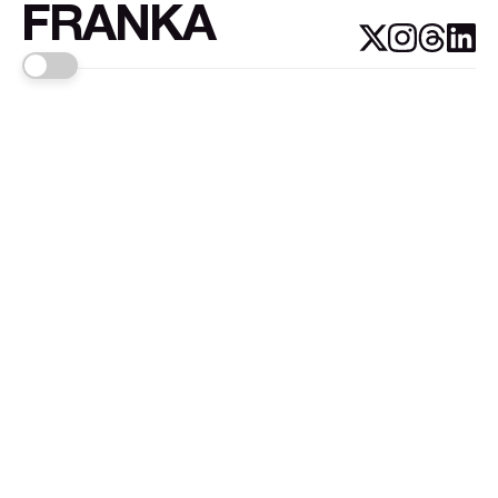
FRANKA
Links
Sign up
About FRANKA™️
Why FRANKA™️
Pizá i Fontanals
© 2026
FRANKA
.Customised by
LADRIDO ESTUDIO
.