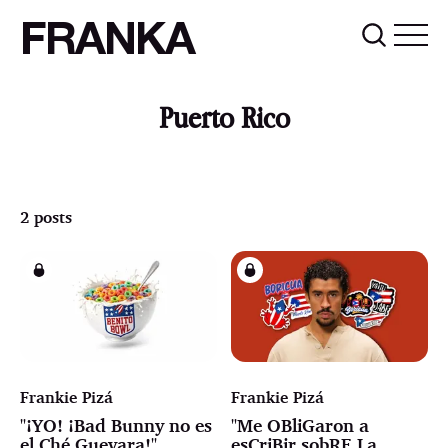
FRANKA
Puerto Rico
2 posts
Frankie Pizá
Frankie Pizá
"¡YO! ¡Bad Bunny no es
"Me OBliGaron a
el Ché Guevara!"
esCriBir sobRE La