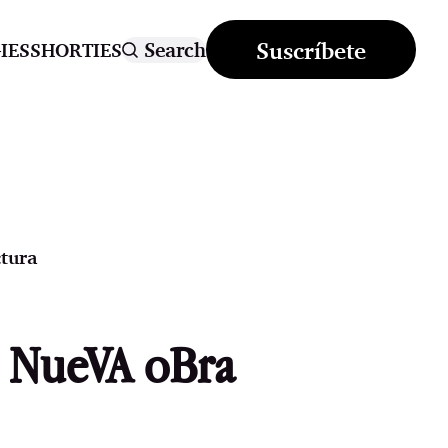
Suscríbete
Search
IES
SHORTIES
tura
a NueVA oBra