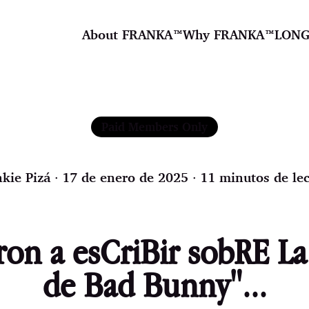
About FRANKA™️
Why FRANKA™️
LONG
Paid Members Only
kie Pizá
∙ 17 de enero de 2025 ∙ 11 minutos de lec
on a esCriBir sobRE L
de Bad Bunny"...