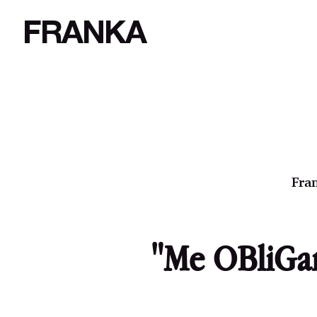
FRANKA
Fran
"Me OBliGar