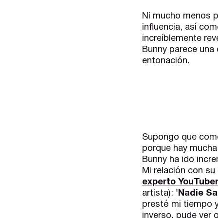
Ni mucho menos po
influencia, así co
increíblemente re
Bunny parece una c
entonación.
Supongo que como
porque hay mucha 
Bunny ha ido incr
Mi relación con su
experto YouTube
artista):
'Nadie Sa
presté mi tiempo y
inverso, pude ver 