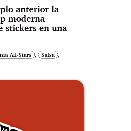
plo anterior la
Pop moderna
e stickers en una
nia All-Stars
,
Salsa
,