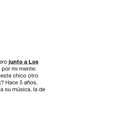
lero
junto a Los
 por mi mente:
 este chico otro
k? Hace 5 años,
 su música, la de