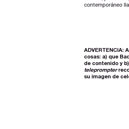
contemporáneo ll
ADVERTENCIA: A p
cosas: a) que Ba
de contenido y b)
teleprompter
reco
su imagen de ce