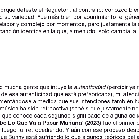
rque deteste el Reguetón, al contrario: conozco bien
mo su variedad. Fue más bien por aburrimiento: el gén
velador y complejo por momentos, pero justamente la 
anción idéntica en la que, a menudo, sólo cambia la let
 mucha gente que intuye la
autenticidad
(percibir ya
de esa autenticidad que está prefabricada), mi atenc
ementándose a medida que sus intenciones también h
 música ha sido retroactiva (sabéis que justamente no
r
que conoce cada segundo significado de alguna de la
be Lo Que Va a Pasar Mañana' (2023)
fue el primer 
 luego fui retrocediendo. Y aún con ese proceso des
que Bunny está sufriendo lo que algunos teóricos del a