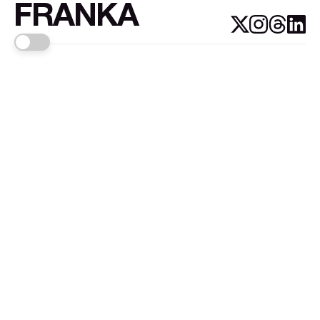
FRANKA
Links
Sign up
About FRANKA™️
Why FRANKA™️
Pizá i Fontanals
© 2026
FRANKA
.Customised by
LADRIDO ESTUDIO
.