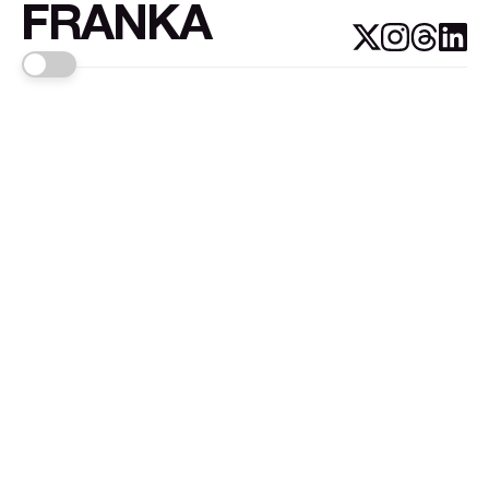
FRANKA
Links
Sign up
About FRANKA™️
Why FRANKA™️
Pizá i Fontanals
© 2026
FRANKA
.Customised by
LADRIDO ESTUDIO
.