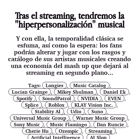
Tras el streaming, tendremos la
"hiperpersonalización" musical
Y con ella, la temporalidad clásica se
esfuma, así como la espera: los fans
podrán alterar y jugar con los rasgos y
catálogo de sus artistas musicales creando
una economía del mash up que dejará al
streaming en segundo plano...
Tags:
Longies
,
Music Catalog
,
Lucian Grainge
,
Mikey Shulman
,
Daniel Ek
,
Spotify
,
SoundPatrol
,
NVIDIA
,
EVEN
,
Splice
,
Roblox
,
KLAY Vision Inc.
,
Stability AI
,
Udio
,
Suno
,
Universal Music Group
,
Warner Music Group
,
Sony Music
,
Music Flamingo
,
Dan Runcie
,
Cherie Hu
,
Ozempic
,
Streaming
,
Artificial Intelligence
,
AI Slop
,