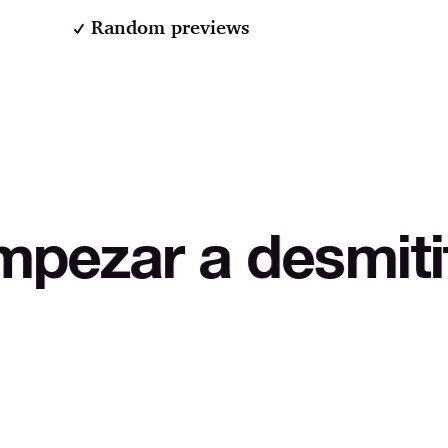
Random previews
 desmitificar LO