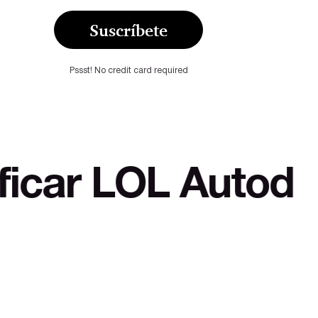
Suscríbete
Pssst! No credit card required
L Autodefensa cul