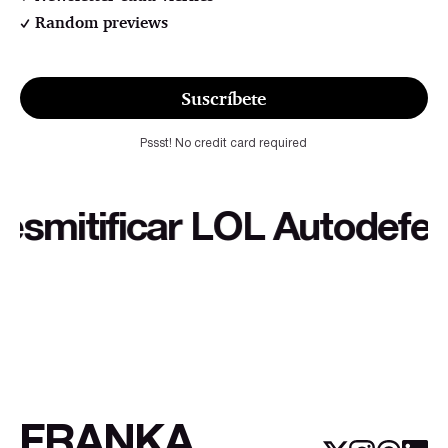
Random previews
Suscríbete
Pssst! No credit card required
itificar LOL Autodefensa c
FRANKA