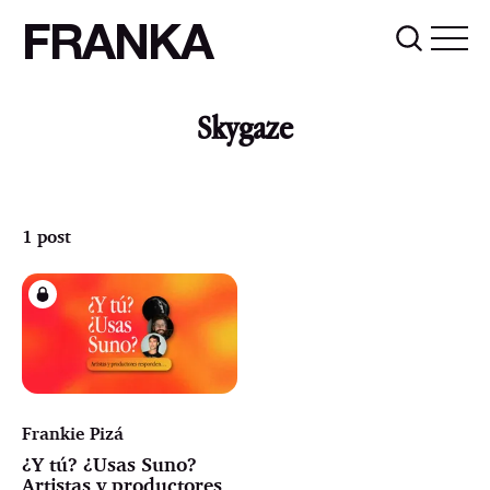
FRANKA
Skygaze
1 post
Frankie Pizá
¿Y tú? ¿Usas Suno?
Artistas y productores