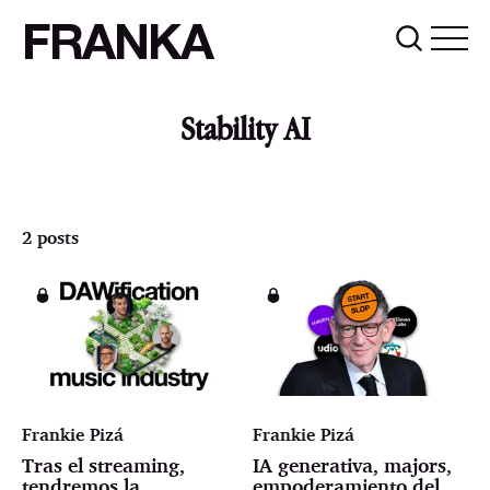
FRANKA
Stability AI
2 posts
Frankie Pizá
Frankie Pizá
Tras el streaming,
IA generativa, majors,
tendremos la
empoderamiento del