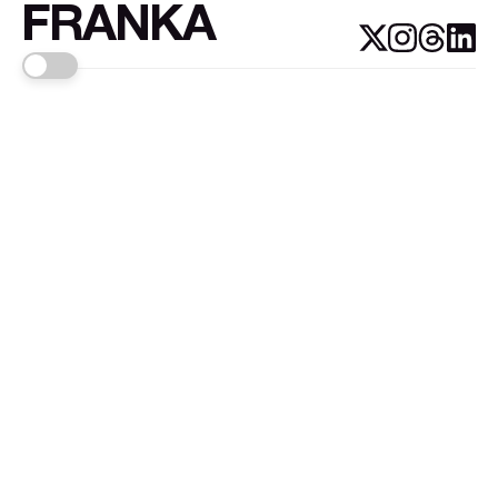
FRANKA
Links
Sign up
About FRANKA™️
Why FRANKA™️
Pizá i Fontanals
© 2026
FRANKA
.Customised by
LADRIDO ESTUDIO
.