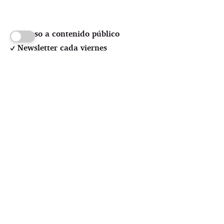
Acceso a contenido público
Newsletter cada viernes
Random previews
Suscríbete
Pssst! No credit card required
 LOL Autodefensa cultural