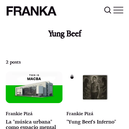
FRANKA
Yung Beef
2 posts
Frankie Pizá
Frankie Pizá
La "música urbana"
"Yung Beef's Inferno"
como espacio mental