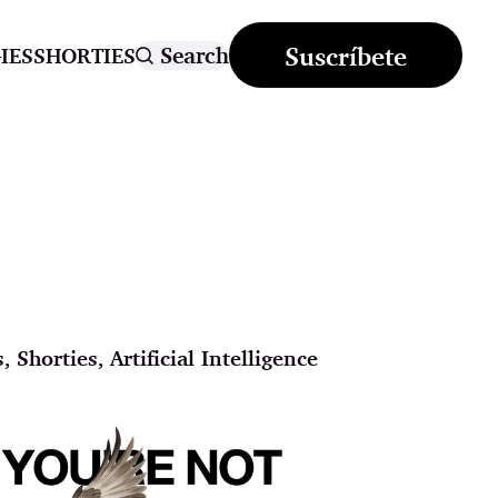
Suscríbete
Search
IES
SHORTIES
s
,
Shorties
,
Artificial Intelligence