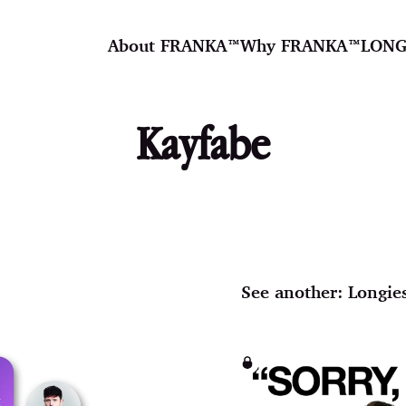
About FRANKA™️
Why FRANKA™️
LONG
Kayfabe
See another:
Longie