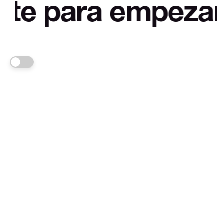
mpezar a desmiti
FRANKA