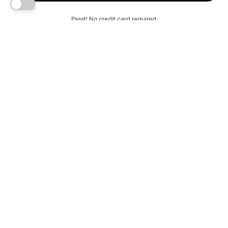
Pssst! No credit card required
 Autodefensa cultural y co