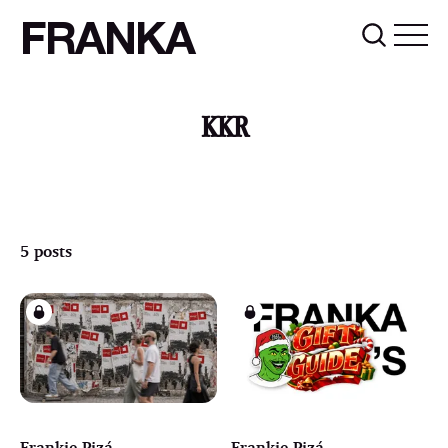
FRANKA
KKR
5 posts
Frankie Pizá
Frankie Pizá