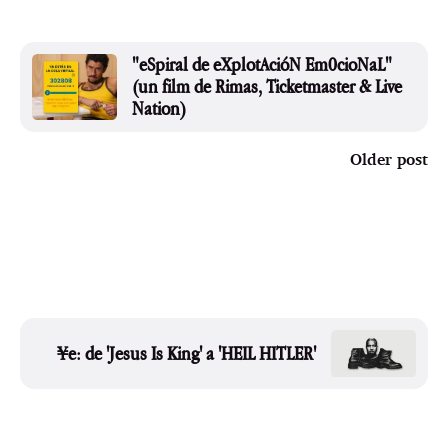
"eSpiral de eXplotAcióN Em0cioNaL"
(un film de Rimas, Ticketmaster & Live
Nation)
Older post
¥e: de 'Jesus Is King' a 'HEIL HITLER'