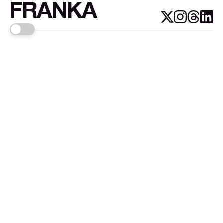
FRANKA
Links
Sign up
About FRANKA™️
Why FRANKA™️
Pizá i Fontanals
© 2026
FRANKA
.Customised by
LADRIDO ESTUDIO
.