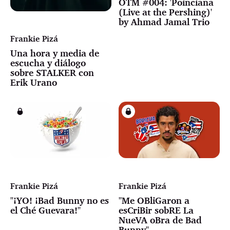
OTM #004: 'Poinciana
(Live at the Pershing)'
by Ahmad Jamal Trio
Frankie Pizá
Una hora y media de
escucha y diálogo
sobre STALKER con
Erik Urano
Frankie Pizá
Frankie Pizá
"¡YO! ¡Bad Bunny no es
"Me OBliGaron a
el Ché Guevara!"
esCriBir sobRE La
NueVA oBra de Bad
Bunny"...