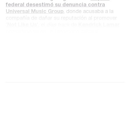
federal desestimó su denuncia contra
Universal Music Group
, donde acusaba a la
compañía de dañar su reputación al promover
'Not Like Us'
, el
diss track
de
Kendrick Lamar
convertido ya en un fenómeno cultural.