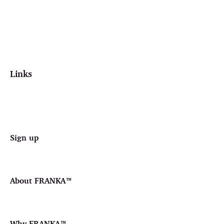
Links
Sign up
About FRANKA™️
Why FRANKA™️