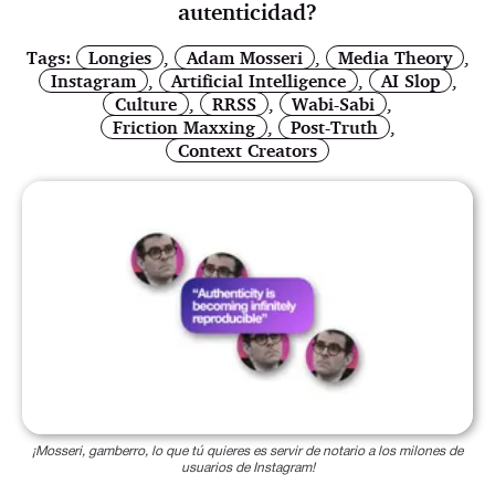
autenticidad?
Tags:
Longies
,
Adam Mosseri
,
Media Theory
,
Instagram
,
Artificial Intelligence
,
AI Slop
,
Culture
,
RRSS
,
Wabi-Sabi
,
Friction Maxxing
,
Post-Truth
,
Context Creators
¡Mosseri, gamberro, lo que tú quieres es servir de notario a los milones de
usuarios de Instagram!