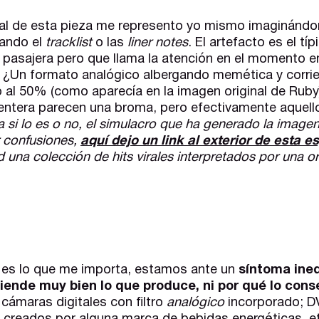
ral de esta pieza me represento yo mismo imaginándom
iando el
tracklist
o las
liner notes
. El artefacto es el tí
 pasajera pero que llama la atención en el momento e
 ¿Un formato analógico albergando memética y corrien
al 50% (como aparecía en la imagen original de Ruby)? 
 entera parecen una broma, pero efectivamente aquell
 si lo es o no, el simulacro que ha generado la imagen
r confusiones,
aquí dejo un link al exterior de esta 
ad una colección de hits virales interpretados por una 
 es lo que me importa, estamos ante un
síntoma ine
iende muy bien lo que produce, ni por qué lo cons
ámaras digitales con filtro
analógico
incorporado; D