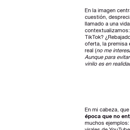
En la imagen cent
cuestión, desprec
llamado a una vida
contextualizamos:
TikTok? ¿Rebajado 
oferta, la premisa
real (
no me interesa
Aunque para evita
vinilo es en realid
En mi cabeza, que
época que no ent
muchos ejemplos: c