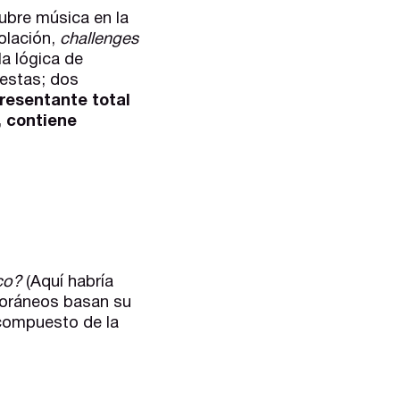
ubre música en la
polación,
challenges
a lógica de
uestas; dos
resentante total
, contiene
ico?
(Aquí habría
poráneos basan su
compuesto de la