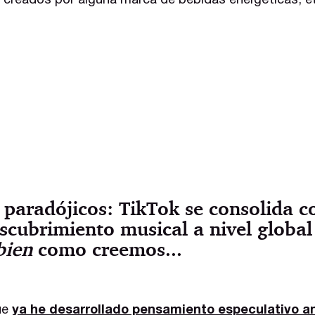
 creados por alguna marca de bebidas energéticas, et
 paradójicos: TikTok se consolida
cubrimiento musical a nivel global 
bien
como creemos...
ue
ya he desarrollado pensamiento especulativo a