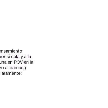
ensamiento
r sí sola y a la
una en POV en la
o al parecer)
claramente: