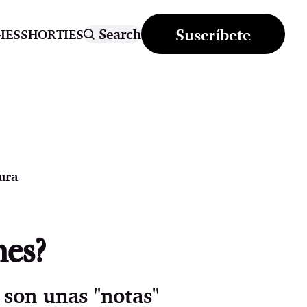
Suscríbete
Search
IES
SHORTIES
ura
mes?
 son unas "notas"