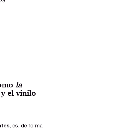
c).
 como
la
y el vinilo
ntes
, es, de forma