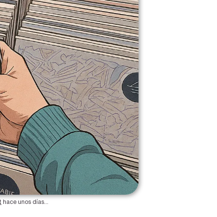
t
 hace unos días...