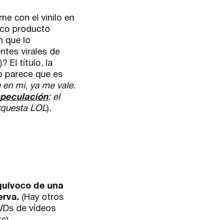
e con el vinilo en
pico producto
n que lo
tes virales de
El título, la
o parece que es
 en mi, ya me vale.
especulación
: el
orquesta LOL
).
quívoco de una
erva.
(Hay otros
VDs de vídeos