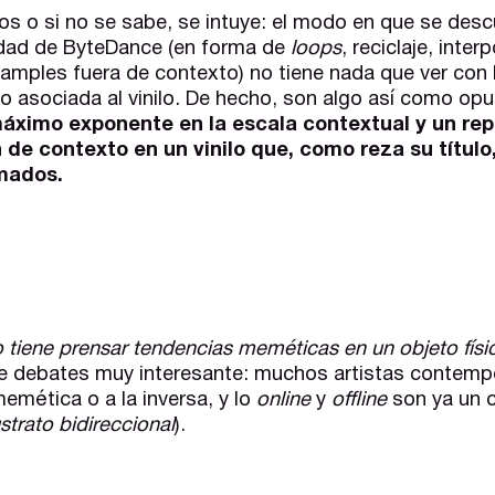
s o si no se sabe, se intuye: el modo en que se desc
dad de ByteDance (en forma de
loops
, reciclaje, inter
amples fuera de contexto) no tiene nada que ver con l
 asociada al vinilo. De hecho, son algo así como op
máximo exponente en la escala contextual y un rep
 de contexto en un vinilo que, como reza su título
mados.
 tiene prensar tendencias meméticas en un objeto fís
de debates muy interesante: muchos artistas contem
memética o a la inversa, y lo
online
y
offline
son ya un 
strato bidireccional
).