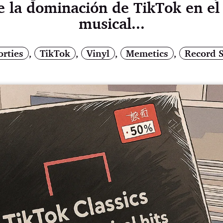
e la dominación de TikTok en e
musical...
orties
,
TikTok
,
Vinyl
,
Memetics
,
Record 