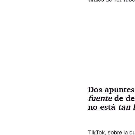
virales de YouTube
Dos apuntes
fuente
de des
no está
tan 
TikTok, sobre la q