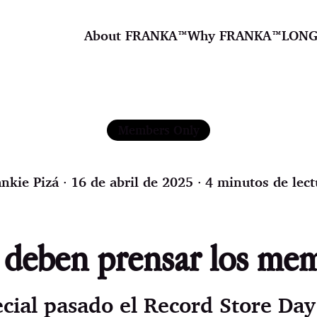
About FRANKA™️
Why FRANKA™️
LONG
Members Only
ankie Pizá
∙ 16 de abril de 2025 ∙ 4 minutos de lect
 deben prensar los me
ial pasado el Record Store Day