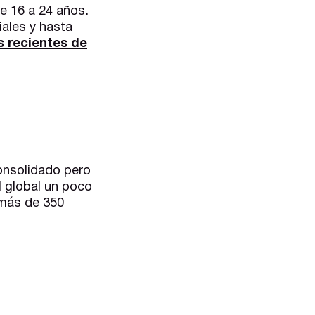
de 16 a 24 años.
ales y hasta
s recientes de
consolidado pero
l global un poco
 más de 350