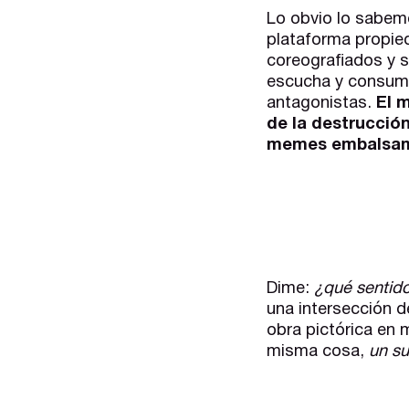
Lo obvio lo sabemo
plataforma propie
coreografiados y s
escucha y consumo
antagonistas.
El 
de la destrucción
memes embalsa
Dime:
¿qué sentido
una intersección 
obra pictórica en 
misma cosa,
un su