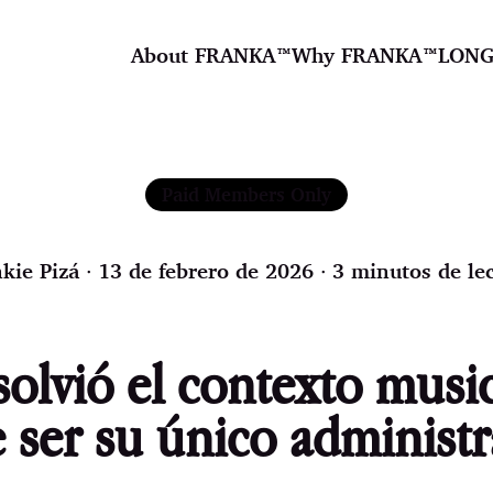
About FRANKA™️
Why FRANKA™️
LONG
Paid Members Only
kie Pizá
∙ 13 de febrero de 2026 ∙ 3 minutos de le
solvió el contexto musi
 ser su único administr