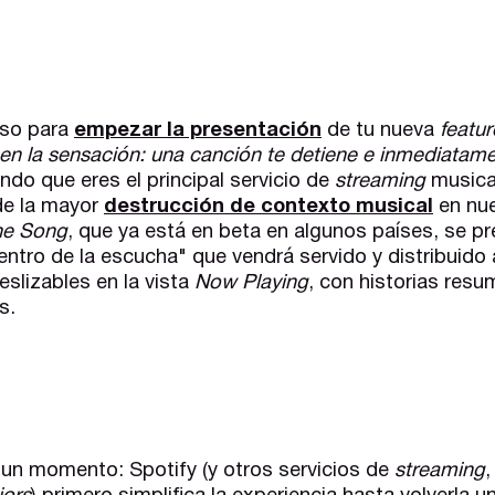
rso para
empezar la presentación
de tu nueva
featur
n la sensación: una canción te detiene e inmediatame
do que eres el principal servicio de
streaming
musical
de la mayor
destrucción de contexto musical
en nue
he Song
, que ya está en beta en algunos países, se p
tro de la escucha" que vendrá servido y distribuido 
eslizables en la vista
Now Playing
, con historias res
s.
 un momento: Spotify (y otros servicios de
streaming
,