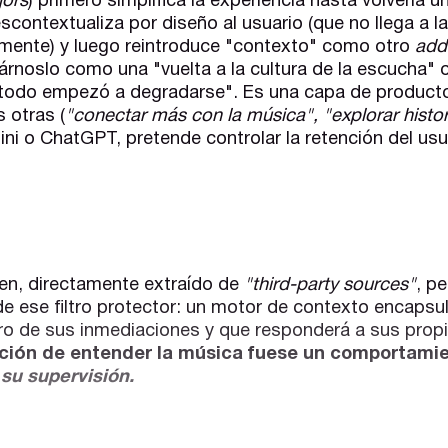
ors
) primero simplifica la experiencia hasta volverla u
scontextualiza por diseño al usuario (que no llega a l
amente) y luego reintroduce "contexto" como otro
add
rnoslo como una "vuelta a la cultura de la escucha" o
e todo empezó a degradarse". Es una capa de product
 otras (
"conectar más con la música", "explorar histor
ni o ChatGPT, pretende controlar la retención del usu
cen, directamente extraído de
"third-party sources"
, p
de ese filtro protector: un motor de contexto encapsul
ro de sus inmediaciones y que responderá a sus propi
ación de entender la música fuese un comportami
o
su supervisión.