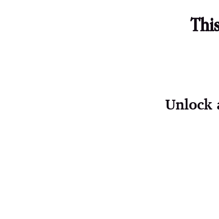
This
Unlock a