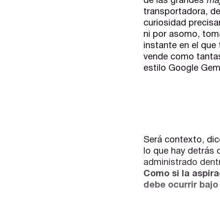
de las grandes
maj
transportadora, de
curiosidad precis
ni por asomo, tomá
instante en el qu
vende como tantas
estilo Google Gemi
Será contexto, di
lo que hay detrás 
administrado dent
Como si la aspir
debe ocurrir baj