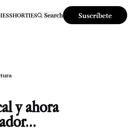
Suscríbete
Search
IES
SHORTIES
ctura
cal y ahora
ador...