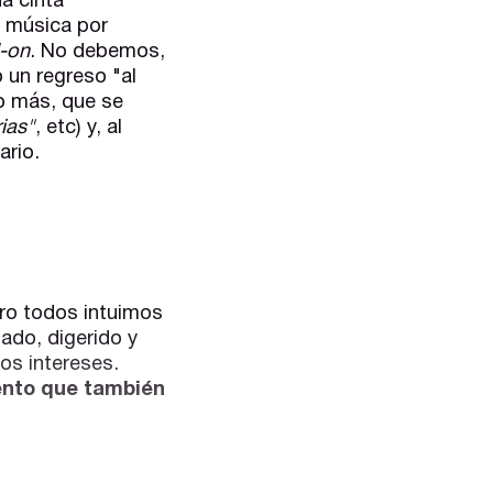
na cinta
a música por
-on
. No debemos,
 un regreso "al
o más, que se
ias"
, etc) y, al
ario.
ero todos intuimos
ado, digerido y
os intereses.
ento que también