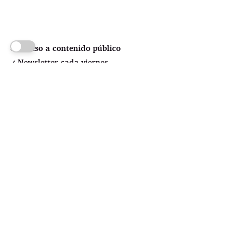
Acceso a contenido público
Newsletter cada viernes
Random previews
Suscríbete
Pssst! No credit card required
 LOL Autodefensa cultural 