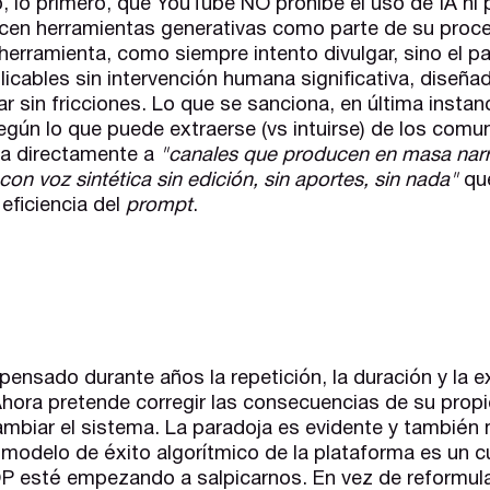
o, lo primero, que YouTube NO prohíbe el uso de IA ni 
icen herramientas generativas como parte de su proce
herramienta, como siempre intento divulgar, sino el p
eplicables sin intervención humana significativa, diseñ
 sin fricciones. Lo que se sanciona, en última instanc
gún lo que puede extraerse (vs intuirse) de los comun
ta directamente a
"canales que producen en masa narr
con voz sintética sin edición, sin aportes, sin nada"
qu
 eficiencia del
prompt
.
nsado durante años la repetición, la duración y la e
Ahora pretende corregir las consecuencias de su prop
cambiar el sistema. La paradoja es evidente y también 
modelo de éxito algorítmico de la plataforma es un c
P esté empezando a salpicarnos. En vez de reformular