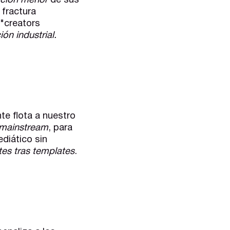
ación menor
de sus
 fractura
 "creators
ón industrial.
te flota a nuestro
mainstream
, para
diático sin
es tras templates
.