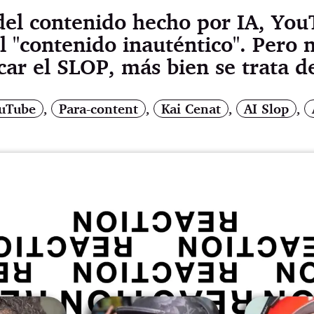
del contenido hecho por IA, Yo
l "contenido inauténtico". Pero
ar el SLOP, más bien se trata de
uTube
,
Para-content
,
Kai Cenat
,
AI Slop
,