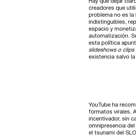
Hay que dejar clar
creadores que util
problema no es la 
indistinguibles, r
espacio y monetizar
automatización. Se
esta política apun
slideshows o clips 
existencia salvo la
YouTube ha recompe
formatos virales. 
incentivador, sin 
omnipresencia del 
el tsunami del SLO