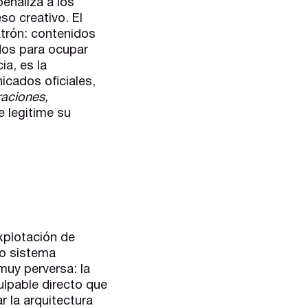
penaliza a los
so creativo. El
atrón: contenidos
ados para ocupar
ia, es la
icados oficiales,
aciones,
e legitime su
xplotación de
io sistema
muy perversa: la
ulpable directo que
 la arquitectura