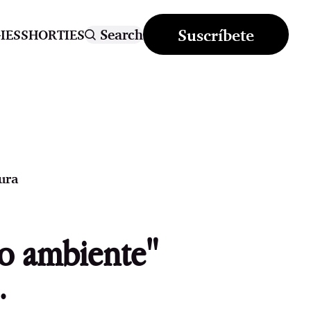
Suscríbete
Search
IES
SHORTIES
ura
mo ambiente"
.