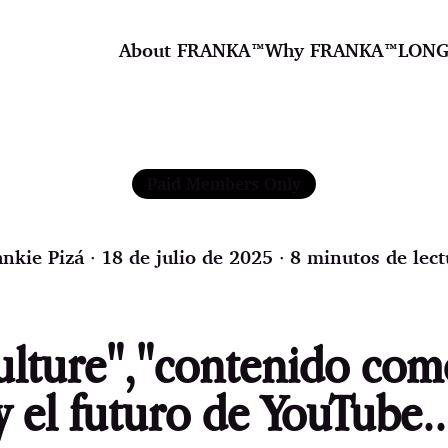
About FRANKA™️
Why FRANKA™️
LONG
Paid Members Only
ankie Pizá
∙ 18 de julio de 2025 ∙ 8 minutos de lect
ulture","contenido co
y el futuro de YouTube..