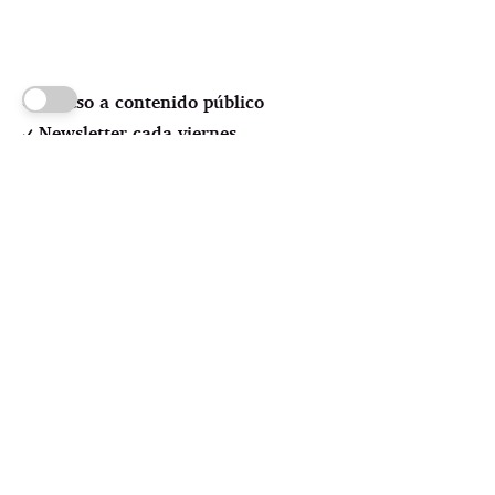
Acceso a contenido público
Newsletter cada viernes
Random previews
Suscríbete
Pssst! No credit card required
fensa cultural y contexto