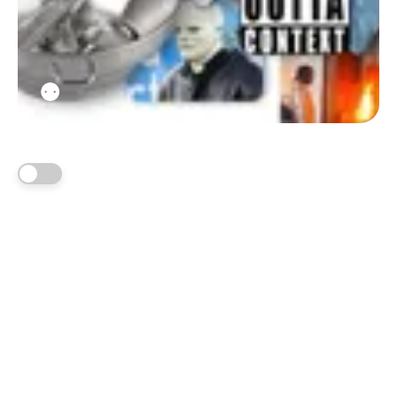
⚉
Acceso a contenido público
Newsletter cada viernes
Random previews
Suscríbete