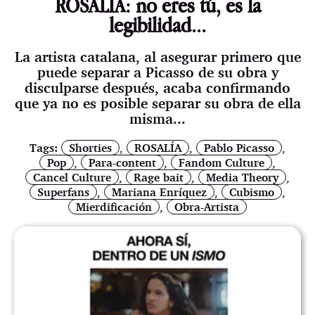
ROSALÍA: no eres tú, es la
legibilidad...
La artista catalana, al asegurar primero que
puede separar a Picasso de su obra y
disculparse después, acaba confirmando
que ya no es posible separar su obra de ella
misma...
Tags:
Shorties
,
ROSALÍA
,
Pablo Picasso
,
Pop
,
Para-content
,
Fandom Culture
,
Cancel Culture
,
Rage bait
,
Media Theory
,
Superfans
,
Mariana Enríquez
,
Cubismo
,
Mierdificación
,
Obra-Artista