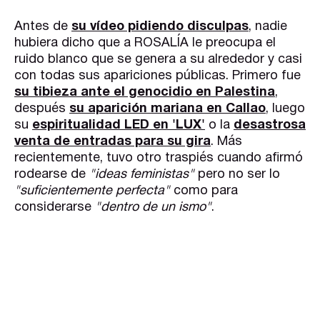
Antes de
su vídeo pidiendo disculpas
, nadie
hubiera dicho que a ROSALÍA le preocupa el
ruido blanco que se genera a su alrededor y casi
con todas sus apariciones públicas. Primero fue
su tibieza ante el genocidio en Palestina
,
después
su aparición mariana en Callao
, luego
su
espiritualidad LED en 'LUX'
o la
desastrosa
venta de entradas para su gira
. Más
recientemente, tuvo otro traspiés cuando afirmó
rodearse de
"ideas feministas"
pero no ser lo
"suficientemente perfecta"
como para
considerarse
"dentro de un ismo"
.