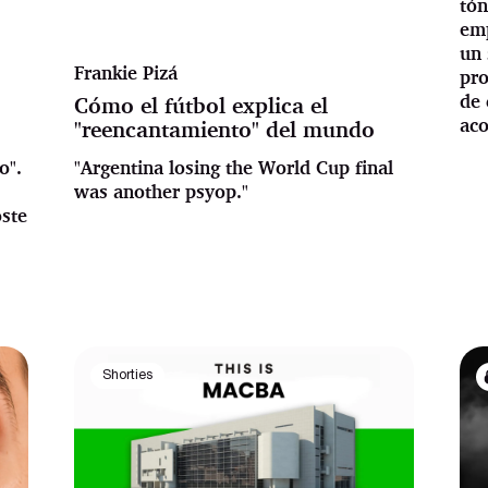
tón
emp
un 
Frankie Pizá
pro
de 
o
Cómo el fútbol explica el
aco
"reencantamiento" del mundo
o".
"Argentina losing the World Cup final
was another psyop."
oste
Shorties