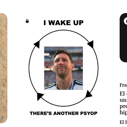
Fra
El
un
pr
hi
El 