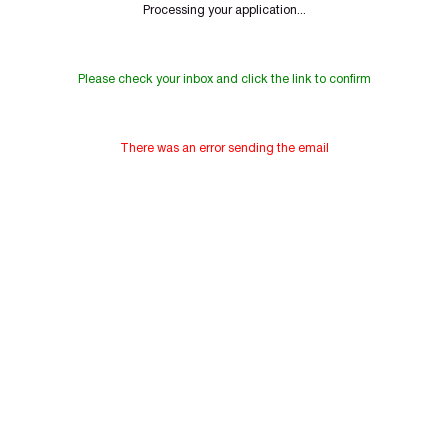
Processing your application...
Please check your inbox and click the link to confirm
There was an error sending the email
uno,
a que
nuevo
Frankie Pizá
ar
Sónar: "i tal dia
farà un any"