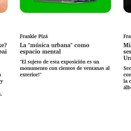
Frankie Pizá
Fra
ke?
La "música urbana" como
Mi
bai
espacio mental
se
Ur
"El sujeto de esta exposición es un
monumento con cientos de ventanas al
Sec
n
exterior!"
co
 y
la 
álb
.